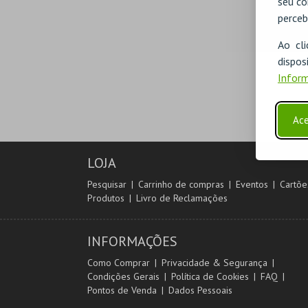
seu co
perceb
Ao cl
disp
Inform
Ace
LOJA
Pesquisar
Carrinho de compras
Eventos
Cartõe
Produtos
Livro de Reclamações
INFORMAÇÕES
Como Comprar
Privacidade & Segurança
Condições Gerais
Política de Cookies
FAQ
Pontos de Venda
Dados Pessoais