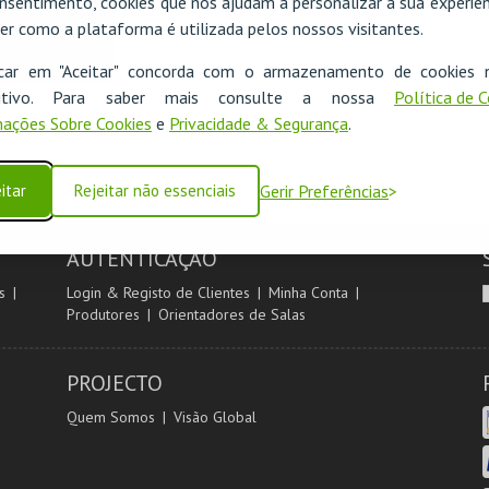
nsentimento, cookies que nos ajudam a personalizar a sua experiên
er como a plataforma é utilizada pelos nossos visitantes.
icar em "Aceitar" concorda com o armazenamento de cookies 
ositivo. Para saber mais consulte a nossa
Política de 
ações Sobre Cookies
e
Privacidade & Segurança
.
itar
Rejeitar não essenciais
Gerir Preferências
AUTENTICAÇÃO
s
Login & Registo de Clientes
Minha Conta
Produtores
Orientadores de Salas
PROJECTO
Quem Somos
Visão Global